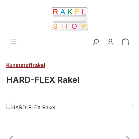
Zum Hauptinhalt springen
Ware
Kunststoffrakel
HARD-FLEX Rakel
Bildergalerie überspringen